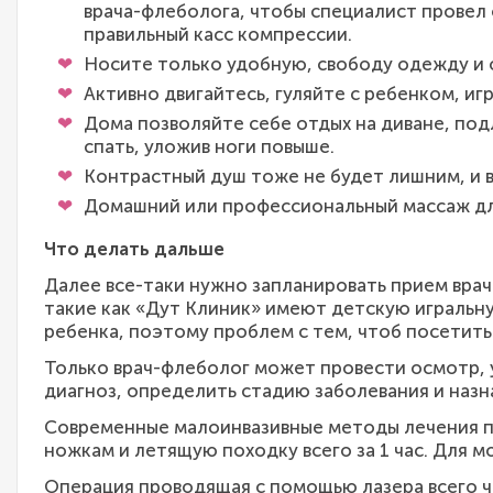
врача-флеболога, чтобы специалист провел
правильный касс компрессии.
Носите только удобную, свободу одежду и 
Активно двигайтесь, гуляйте с ребенком, игр
Дома позволяйте себе отдых на диване, под
спать, уложив ноги повыше.
Контрастный душ тоже не будет лишним, и в
Домашний или профессиональный массаж дл
Что делать дальше
Далее все-таки нужно запланировать прием вра
такие как «Дут Клиник» имеют детскую игральну
ребенка, поэтому проблем с тем, чтоб посетить
Только врач-флеболог может провести осмотр, 
диагноз, определить стадию заболевания и наз
Современные малоинвазивные методы лечения по
ножкам и летящую походку всего за 1 час. Для 
Операция проводящая с помощью лазера всего ч