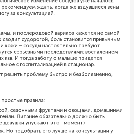
атологическое изменение сосудов уже началось,
 рекомендуем ждать, когда же вздувшиеся вены
огу за консультацией.
амы, и послеродовой варикоз кажется не самой
ю сводит судорогой, боль становится привычным
ти кожи – сосуды настоятельно требуют
утся серьезными последствиями: воспалением
х язв. И тогда заботу о малыше придется
льное с госпитализацией в стационар.
 решить проблему быстро и безболезненно,
 простые правила:
ткой, сезонными фруктами и овощами, домашними
ктейли. Питание обязательно должно быть
ие девушки упускают этот момент)
. Но подобрать его лучше на консультации у