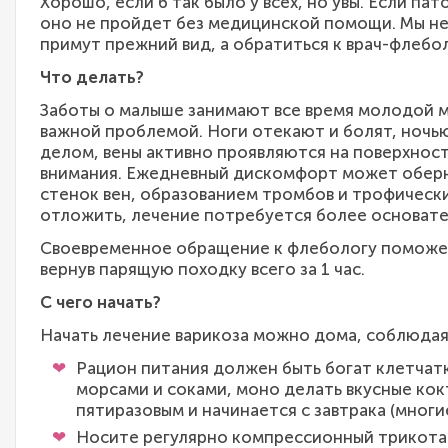
Хорошо, если б так было у всех, но увы. Если п
оно не пройдет без медицинской помощи. Мы не
примут прежний вид, а обратиться к врач-флебол
Что делать?
Заботы о малыше занимают все время молодой м
важной проблемой. Ноги отекают и болят, ночь
делом, вены активно проявляются на поверхнос
внимания. Ежедневный дискомфорт может оберн
стенок вен, образованием тромбов и трофически
отложить, лечение потребуется более основате
Своевременное обращение к флебологу поможет
вернув парящую походку всего за 1 час.
С чего начать?
Начать лечение варикоза можно дома, соблюдая
Рацион питания должен быть богат клетча
морсами и соками, моно делать вкусные ко
пятиразовым и начинается с завтрака (мног
Носите регулярно компрессионный трикотаж