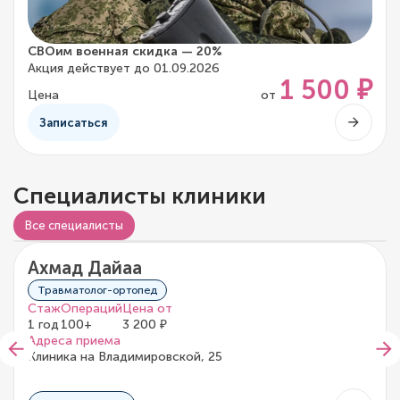
СВОим военная скидка — 20%
Акция действует до 01.09.2026
1 500 ₽
Цена
от
Записаться
Специалисты клиники
Все специалисты
Ахмад Дайаа
0/5
0 отзывов
Травматолог-ортопед
Стаж
Операций
Цена от
1 год
100+
3 200 ₽
Адреса приема
Клиника на Владимировской, 25