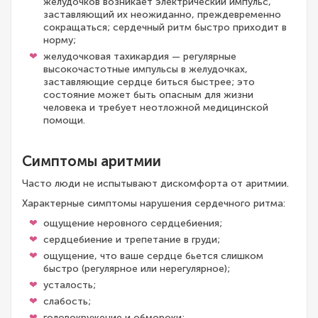
желудочков возникает электрический импульс,
заставляющий их неожиданно, преждевременно
сокращаться; сердечный ритм быстро приходит в
норму;
желудочковая тахикардия — регулярные
высокочастотные импульсы в желудочках,
заставляющие сердце биться быстрее; это
состояние может быть опасным для жизни
человека и требует неотложной медицинской
помощи.
Симптомы аритмии
Часто люди не испытывают дискомфорта от аритмии.
Характерные симптомы нарушения сердечного ритма:
ощущение неровного сердцебиения;
сердцебиение и трепетание в груди;
ощущение, что ваше сердце бьется слишком
быстро (регулярное или нерегулярное);
усталость;
слабость;
головокружение и обмороки;