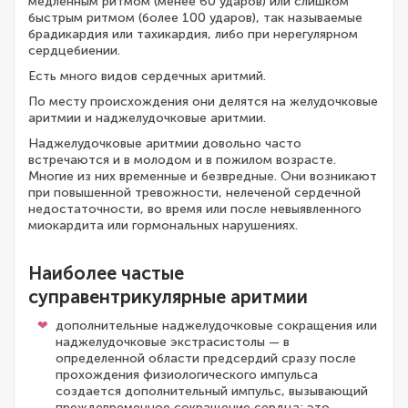
медленным ритмом (менее 60 ударов) или слишком
быстрым ритмом (более 100 ударов), так называемые
брадикардия или тахикардия, либо при нерегулярном
сердцебиении.
Есть много видов сердечных аритмий.
По месту происхождения они делятся на желудочковые
аритмии и наджелудочковые аритмии.
Наджелудочковые аритмии довольно часто
встречаются и в молодом и в пожилом возрасте.
Многие из них временные и безвредные. Они возникают
при повышенной тревожности, нелеченой сердечной
недостаточности, во время или после невыявленного
миокардита или гормональных нарушениях.
Наиболее частые
суправентрикулярные аритмии
дополнительные наджелудочковые сокращения или
наджелудочковые экстрасистолы — в
определенной области предсердий сразу после
прохождения физиологического импульса
создается дополнительный импульс, вызывающий
преждевременное сокращение сердца; это