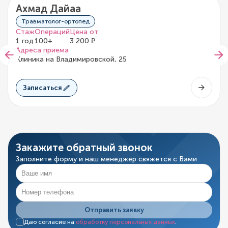
Ахмад Дайаа
0/5
0 отзывов
Травматолог-ортопед
Стаж
Операций
Цена от
1 год
100+
3 200 ₽
Адреса приема
Клиника на Владимировской, 25
Записаться
Закажите обратный звонок
Заполните форму и наш менеджер свяжется с Вами
Отправить заявку
Даю согласие на
обработку персональных данных
.