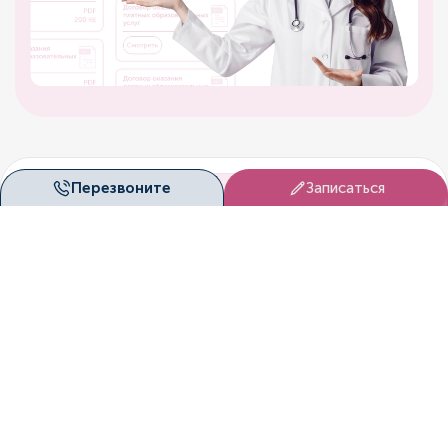
Перезвоните
Записаться
Перезвоните мне!
Мы с радостью ответим на
все ваши вопросы!
Перезвонить
Запишитесь к нам на
прием!
Мы согласуем вам удобное
время посещение клиники!
Записаться