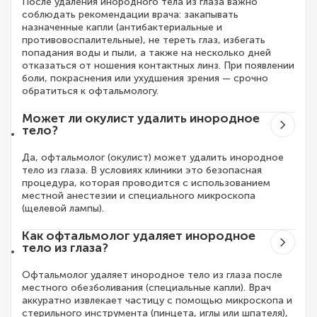
После удаления инородного тела из глаза важно
соблюдать рекомендации врача: закапывать
назначенные капли (антибактериальные и
противовоспалительные), не тереть глаз, избегать
попадания воды и пыли, а также на несколько дней
отказаться от ношения контактных линз. При появлении
боли, покраснения или ухудшения зрения — срочно
обратиться к офтальмологу.
Может ли окулист удалить инородное
тело?
Да, офтальмолог (окулист) может удалить инородное
тело из глаза. В условиях клиники это безопасная
процедура, которая проводится с использованием
местной анестезии и специального микроскопа
(щелевой лампы).
Как офтальмолог удаляет инородное
тело из глаза?
Офтальмолог удаляет инородное тело из глаза после
местного обезболивания (специальные капли). Врач
аккуратно извлекает частицу с помощью микроскопа и
стерильного инструмента (пинцета, иглы или шпателя),