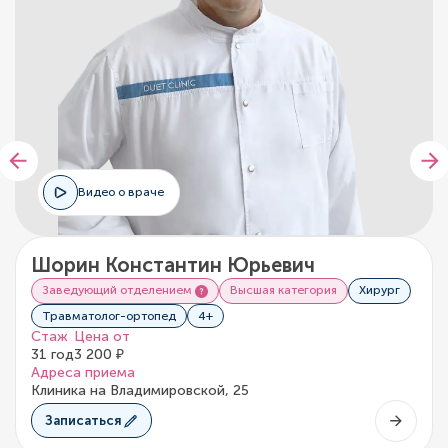
Видео о враче
Шорин Константин Юрьевич
Заведующий отделением
Высшая категория
Хирург
Травматолог-ортопед
4+
Стаж
Цена от
31 год
3 200 ₽
Адреса приема
Клиника на Владимировской, 25
Записаться