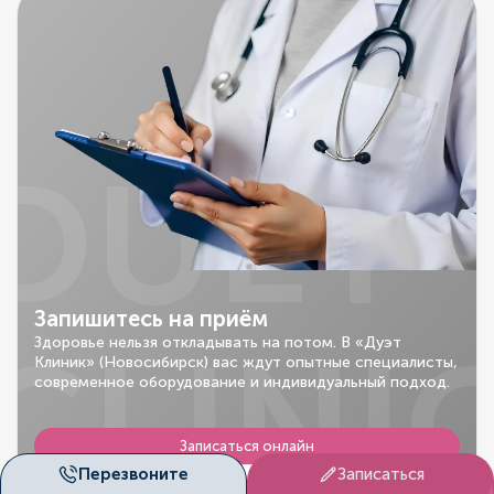
DUET
Запишитесь на приём
CLINI
Здоровье нельзя откладывать на потом. В «Дуэт
Клиник» (Новосибирск) вас ждут опытные специалисты,
современное оборудование и индивидуальный подход.
Записаться онлайн
Перезвоните
Записаться
Оставить заявку