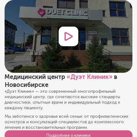
Медицинский центр
«Дуэт Клиник»
в
Новосибирске
«Дуэт Клиник» — это современный многопрофильный
медицинский центр, где сочетаются высокие стандарты
диагностики, опытные врачи и индивидуальный подход к
каждому пациенту.
Мы заботимся о здоровье всей семьи: от профилактических
осмотров и консультаций специалистов до комплексного
лечения и восстановительных программ.
Подробнее о клинике