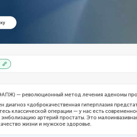
чку
г
ЭАПЖ) — революционный метод лечения аденомы прост
ен диагноз «доброкачественная гиперплазия предста
тесь классической операции — у нас есть современн
 эмболизацию артерий простаты. Это малоинвазивная
ачество жизни и мужское здоровье.