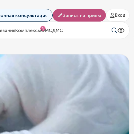
аочная консультация
Запись на прием
Вход
%
евания
Комплексы
ОМС
ДМС