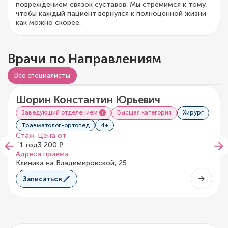
повреждением связок суставов. Мы стремимся к тому,
чтобы каждый пациент вернулся к полноценной жизни
как можно скорее.
Врачи по Направлениям
Видео о враче
Все специалисты
Шорин Константин Юрьевич
5/5
12 отзывов
Заведующий отделением
Высшая категория
Хирург
Травматолог-ортопед
4+
Стаж
Цена от
31 год
3 200 ₽
Адреса приема
Клиника на Владимировской, 25
Записаться