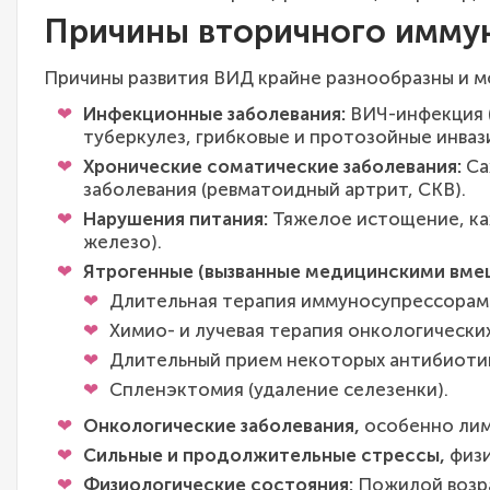
Причины вторичного имму
Причины развития ВИД крайне разнообразны и мо
Инфекционные заболевания:
ВИЧ-инфекция (н
туберкулез, грибковые и протозойные инваз
Хронические соматические заболевания:
Са
заболевания (ревматоидный артрит, СКВ).
Нарушения питания:
Тяжелое истощение, кахе
железо).
Ятрогенные (вызванные медицинскими вме
Длительная терапия иммуносупрессорами
Химио- и лучевая терапия онкологически
Длительный прием некоторых антибиоти
Спленэктомия (удаление селезенки).
Онкологические заболевания,
особенно лим
Сильные и продолжительные стрессы,
физи
Физиологические состояния:
Пожилой возра