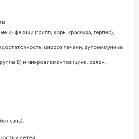
ты.
 инфекции (грипп, корь, краснуха, герпес),
недостаточность, цирроз печени, аутоиммунные
руппы B) и микроэлементов (цинк, селен,
болезнь).
ость у детей.