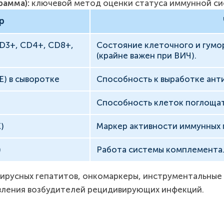
рамма):
ключевой метод оценки статуса иммунной си
р
D3+, CD4+, CD8+,
Состояние клеточного и гумо
(крайне важен при ВИЧ).
gE) в сыворотке
Способность к выработке ант
Способность клеток поглощат
)
Маркер активности иммунных 
)
Работа системы комплемента
ирусных гепатитов, онкомаркеры, инструментальные и
вления возбудителей рецидивирующих инфекций.