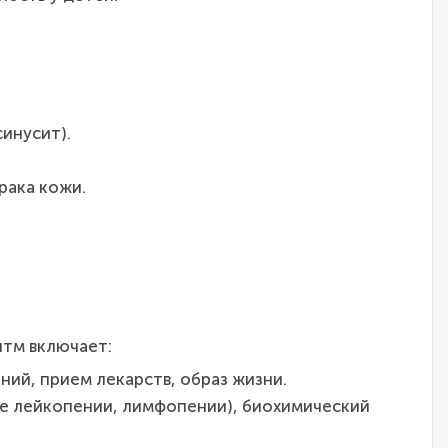
инусит).
рака кожи.
итм включает:
ий, прием лекарств, образ жизни.
ие лейкопении, лимфопении), биохимический