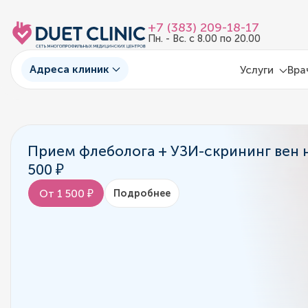
+7 (383) 209-18-17
Пн. - Вс. с 8.00 по 20.00
Адреса клиник
Услуги
Вра
Прием флеболога + УЗИ-скрининг вен н
500 ₽
От 1 500 ₽
Подробнее