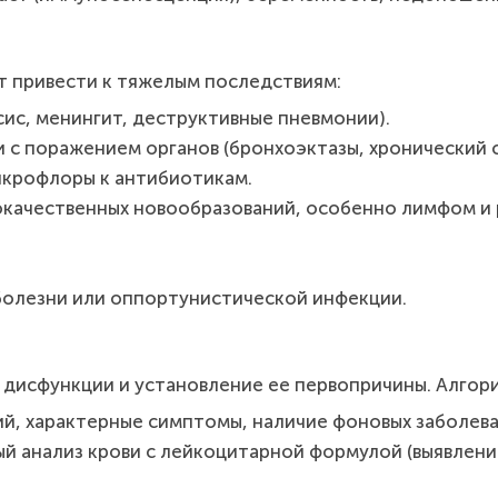
т привести к тяжелым последствиям:
ис, менингит, деструктивные пневмонии).
 с поражением органов (бронхоэктазы, хронический с
икрофлоры к антибиотикам.
окачественных новообразований, особенно лимфом и 
болезни или оппортунистической инфекции.
 дисфункции и установление ее первопричины. Алгор
й, характерные симптомы, наличие фоновых заболеван
й анализ крови с лейкоцитарной формулой (выявлен