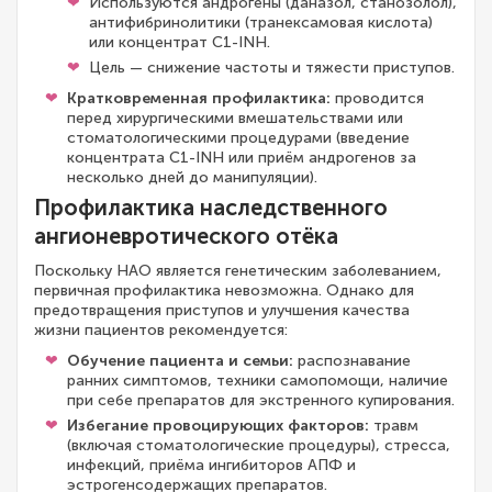
Используются андрогены (даназол, станозолол),
антифибринолитики (транексамовая кислота)
или концентрат C1-INH.
Цель — снижение частоты и тяжести приступов.
Кратковременная профилактика:
проводится
перед хирургическими вмешательствами или
стоматологическими процедурами (введение
концентрата C1-INH или приём андрогенов за
несколько дней до манипуляции).
Профилактика наследственного
ангионевротического отёка
Поскольку НАО является генетическим заболеванием,
первичная профилактика невозможна. Однако для
предотвращения приступов и улучшения качества
жизни пациентов рекомендуется:
Обучение пациента и семьи:
распознавание
ранних симптомов, техники самопомощи, наличие
при себе препаратов для экстренного купирования.
Избегание провоцирующих факторов:
травм
(включая стоматологические процедуры), стресса,
инфекций, приёма ингибиторов АПФ и
эстрогенсодержащих препаратов.