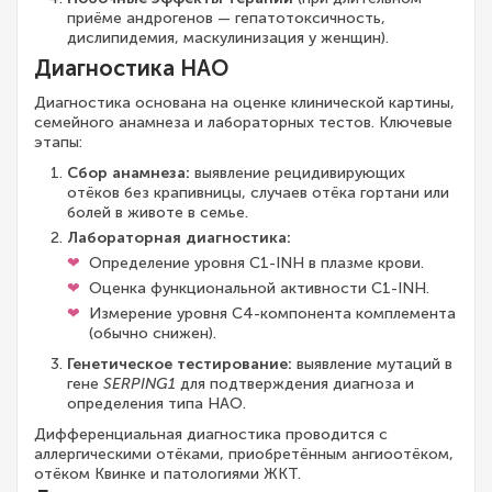
приёме андрогенов — гепатотоксичность,
дислипидемия, маскулинизация у женщин).
Диагностика НАО
Диагностика основана на оценке клинической картины,
семейного анамнеза и лабораторных тестов. Ключевые
этапы:
Сбор анамнеза:
выявление рецидивирующих
отёков без крапивницы, случаев отёка гортани или
болей в животе в семье.
Лабораторная диагностика:
Определение уровня C1-INH в плазме крови.
Оценка функциональной активности C1-INH.
Измерение уровня C4-компонента комплемента
(обычно снижен).
Генетическое тестирование:
выявление мутаций в
гене
SERPING1
для подтверждения диагноза и
определения типа НАО.
Дифференциальная диагностика проводится с
аллергическими отёками, приобретённым ангиоотёком,
отёком Квинке и патологиями ЖКТ.