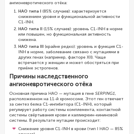
ангионевротического отёка:
НАО типа I
(85% случаев): характеризуется
снижением уровня и функциональной активности
C1-INH.
НАО типа II
(15% случаев): уровень C1-INH в норме
или повышен, но функциональная активность
снижена.
НАО типа III
(крайне редко): уровень и функция C1-
INH в норме, заболевание связано с мутациями в
других генах (например, факторе XII). Чаще
встречается у женщин и может обостряться при
приёме эстрогенов.
Причины наследственного
ангионевротического отёка
Основная причина НАО — мутация в гене
SERPING1
,
расположенном на 11-й хромосоме. Этот ген отвечает
за синтез белка C1-ингибитора (C1-INH), который
регулирует работу системы комплемента, контактной
системы свёртывания крови и калликреин-кининовой
системы. В результате мутации происходит:
Снижение уровня C1-INH в крови (тип I НАО — 85%