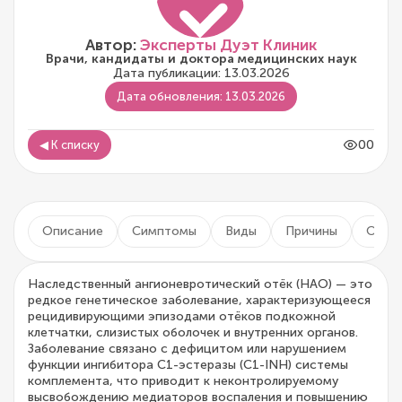
Автор:
Эксперты Дуэт Клиник
Врачи, кандидаты и доктора медицинских наук
Дата публикации: 13.03.2026
Дата обновления: 13.03.2026
00
◀ К списку
Описание
Симптомы
Виды
Причины
Осло
Наследственный ангионевротический отёк (НАО) — это
редкое генетическое заболевание, характеризующееся
рецидивирующими эпизодами отёков подкожной
клетчатки, слизистых оболочек и внутренних органов.
Заболевание связано с дефицитом или нарушением
функции ингибитора C1-эстеразы (C1-INH) системы
комплемента, что приводит к неконтролируемому
высвобождению медиаторов воспаления и повышению