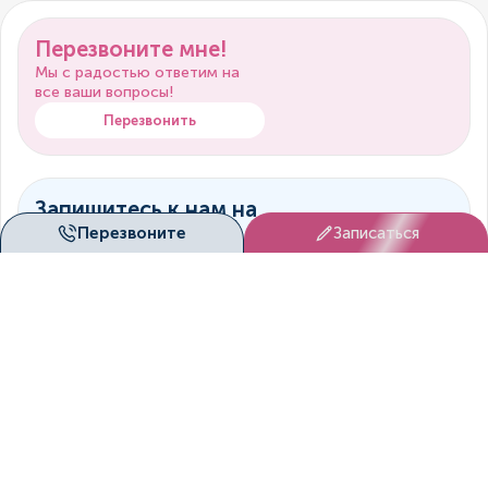
Перезвоните мне!
Мы с радостью ответим на
все ваши вопросы!
Перезвонить
Запишитесь к нам на
Перезвоните
Записаться
прием!
Мы согласуем вам удобное
время посещение клиники!
Записаться
Онлайн-
консультация
Врач свяжется с вами
дистанционно