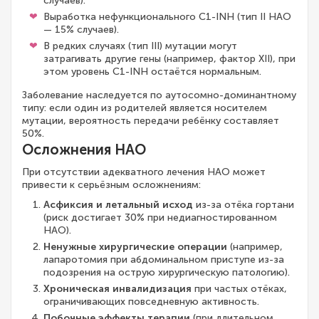
случаев).
Выработка нефункционального C1-INH (тип II НАО
— 15% случаев).
В редких случаях (тип III) мутации могут
затрагивать другие гены (например, фактор XII), при
этом уровень C1-INH остаётся нормальным.
Заболевание наследуется по аутосомно-доминантному
типу: если один из родителей является носителем
мутации, вероятность передачи ребёнку составляет
50%.
Осложнения НАО
При отсутствии адекватного лечения НАО может
привести к серьёзным осложнениям:
Асфиксия и летальный исход
из-за отёка гортани
(риск достигает 30% при недиагностированном
НАО).
Ненужные хирургические операции
(например,
лапаротомия при абдоминальном приступе из-за
подозрения на острую хирургическую патологию).
Хроническая инвалидизация
при частых отёках,
ограничивающих повседневную активность.
Побочные эффекты терапии
(при длительном