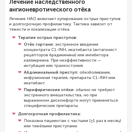
Лечение наследственного
ангионевротического отёка
Лечение НАО включает купирование острых приступов
и долгосрочную профилактику. Тактика зависит от
тяжести и локализации отёка.
Терапия острых приступов:
Отёк гортани:
экстренное введение
концентрата C1-INH, икатибанта (антагонист
рецепторов брадикинина) или ингибитора
калликреина. При неэффективности —
интубация или трахеостомия.
Абдоминальный приступ:
обезболивание,
инфузионная терапия, препараты C1-INH или
икатибант.
Периферические отёки:
обычно не требуют
экстренного вмешательства, но при
выраженном дискомфорте могут применяться
специфические препараты.
Долгосрочная профилактика:
Показана пациентам с частыми (≥1 раз в месяц)
или тяжёлыми приступами.