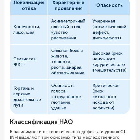
Локализация
Характерные
Опасность
отёка
проявления
Асимметричный
Умеренная
Конечности,
плотный отёк,
(косметический
лицо, шея
чувство
дефект,
распирания
дискомфорт)
Сильная боль в
Высокая (риск
животе,
Слизистая
ненужного
тошнота,
ЖКТ
хирургического
рвота, диарея,
вмешательства)
обезвоживание
Осиплость
Критическая
Гортань и
голоса,
(риск
верхние
затруднённое
летального
дыхательные
глотание,
исхода от
пути
удушье
асфиксии)
Классификация НАО
В зависимости от генетического дефекта и уровня C1-
INH выделяют три основных типа наследственного