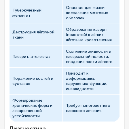
Опасное для жизни
Туберкулёзный
воспаление мозговых
менингит
оболочек.
Образование каверн
Деструкция лёгочной
(полостей) в лёгких,
ткани
лёгочные кровотечения.
Скопление жидкости в
Плеврит, ателектаз
плевральной полости,
спадение части лёгкого.
Приводит к
Поражение костей и
деформациям,
суставов
нарушению функции,
инвалидности.
Формирование
хронических форм и
Требует многолетнего
лекарственной
сложного лечения.
устойчивости
Диагностика