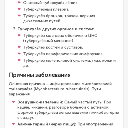
Очаговый туберкулёз лёгких.
Туберкулёзный плеврит.
Туберкулёз бронхов, трахеи, верхних
дыхательных путей.
Туберкулёз других органов и систем:
Туберкулёз мозговых оболочек и ЦНС
(туберкулёзный менингит).
Туберкулёз костей и суставов.
Туберкулёз периферических лимфоузлов.
Туберкулёз мочеполовой системы, глаз, кожи и
др.
Причины заболевания
Основная причина – инфицирование микобактерией
туберкулёза (Mycobacterium tuberculosis). Пути
заражения:
Воздушно-капельный:
Самый частый путь. При
кашле, чихании, разговоре больной с активной
формой туберкулёза лёгких выделяет микобактерии
в воздух.
Алиментарный (через пищу):
При употреблении