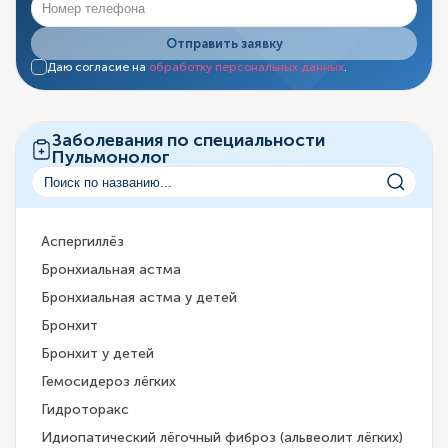
Отправить заявку
Даю согласие на
обработку персональных данных
.
Заболевания по специальности
Пульмонолог
Аспергиллёз
Бронхиальная астма
Бронхиальная астма у детей
Бронхит
Бронхит у детей
Гемосидероз лёгких
Гидроторакс
Идиопатический лёгочный фиброз (альвеолит лёгких)