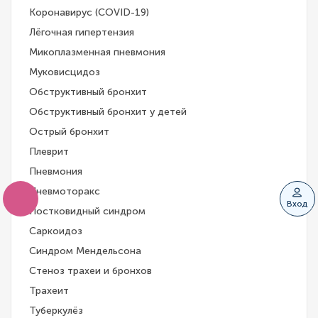
Коронавирус (COVID-19)
Лёгочная гипертензия
Микоплазменная пневмония
Муковисцидоз
Обструктивный бронхит
Обструктивный бронхит у детей
Острый бронхит
Плеврит
Пневмония
Пневмоторакс
Вход
Постковидный синдром
Саркоидоз
Синдром Мендельсона
Стеноз трахеи и бронхов
Трахеит
Туберкулёз