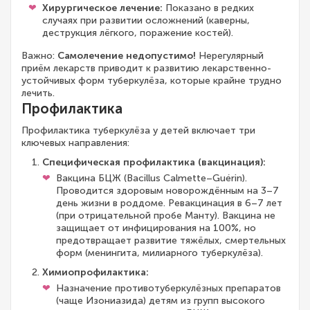
Хирургическое лечение:
Показано в редких
случаях при развитии осложнений (каверны,
деструкция лёгкого, поражение костей).
Важно:
Самолечение недопустимо!
Нерегулярный
приём лекарств приводит к развитию лекарственно-
устойчивых форм туберкулёза, которые крайне трудно
лечить.
Профилактика
Профилактика туберкулёза у детей включает три
ключевых направления:
Специфическая профилактика (вакцинация):
Вакцина БЦЖ (Bacillus Calmette–Guérin).
Проводится здоровым новорождённым на 3–7
день жизни в роддоме. Ревакцинация в 6–7 лет
(при отрицательной пробе Манту). Вакцина не
защищает от инфицирования на 100%, но
предотвращает развитие тяжёлых, смертельных
форм (менингита, милиарного туберкулёза).
Химиопрофилактика:
Назначение противотуберкулёзных препаратов
(чаще Изониазида) детям из групп высокого