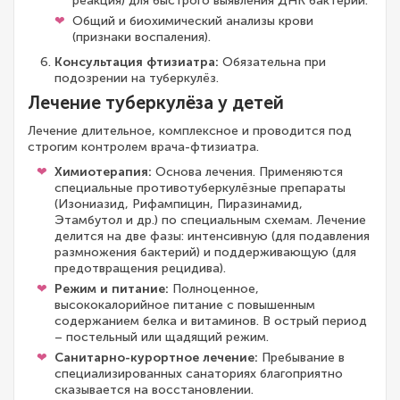
реакция) для быстрого выявления ДНК бактерий.
Общий и биохимический анализы крови
(признаки воспаления).
Консультация фтизиатра:
Обязательна при
подозрении на туберкулёз.
Лечение туберкулёза у детей
Лечение длительное, комплексное и проводится под
строгим контролем врача-фтизиатра.
Химиотерапия:
Основа лечения. Применяются
специальные противотуберкулёзные препараты
(Изониазид, Рифампицин, Пиразинамид,
Этамбутол и др.) по специальным схемам. Лечение
делится на две фазы: интенсивную (для подавления
размножения бактерий) и поддерживающую (для
предотвращения рецидива).
Режим и питание:
Полноценное,
высококалорийное питание с повышенным
содержанием белка и витаминов. В острый период
– постельный или щадящий режим.
Санитарно-курортное лечение:
Пребывание в
специализированных санаториях благоприятно
сказывается на восстановлении.