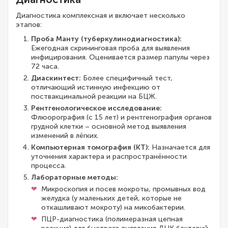
Диагностика комплексная и включает несколько
этапов:
Проба Манту (туберкулинодиагностика):
Ежегодная скрининговая проба для выявления
инфицирования. Оценивается размер папулы через
72 часа.
Диаскинтест:
Более специфичный тест,
отличающий истинную инфекцию от
поствакцинальной реакции на БЦЖ.
Рентгенологическое исследование:
Флюорография (с 15 лет) и рентгенография органов
грудной клетки – основной метод выявления
изменений в лёгких.
Компьютерная томография (КТ):
Назначается для
уточнения характера и распространённости
процесса.
Лабораторные методы:
Микроскопия и посев мокроты, промывных вод
желудка (у маленьких детей, которые не
откашливают мокроту) на микобактерии.
ПЦР-диагностика (полимеразная цепная