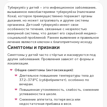
Туберкулёз у детей – это инфекционное заболевание,
вызываемое микобактериями туберкулёза (палочками
Коха), которое преимущественно поражает органы
дыхания, но может затрагивать и другие системы
организма. Детский туберкулёз имеет свои
особенности течения, связанные с незрелостью
иммунной системы, что делает его серьёзной медико-
социальной проблемой. Раннее выявление и правильное
лечение являются ключом к благоприятному исходу.
Симптомы и признаки
Симптомы у детей часто стёртые и маскируются под
другие заболевания. Проявления зависят от формы и
локализации.
Общие симптомы (интоксикация):
Длительное повышение температуры тела до
37.2–37.8°C (субфебрилитет), особенно по
вечерам.
Повышенная утомляемость, слабость, снижение
успеваемости в школе.
Снижение аппетита, потеря веса или
недостаточная прибавка в весе.