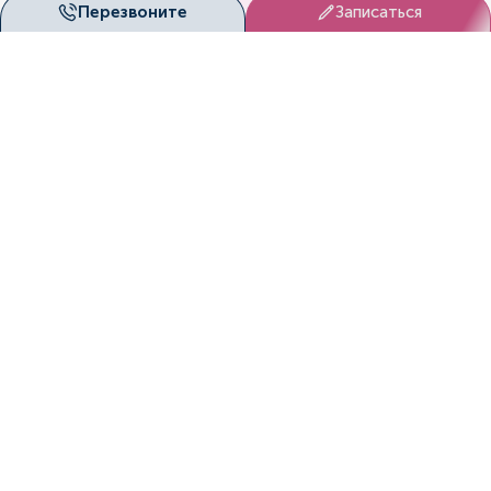
Перезвоните
Записаться
Перезвоните мне!
Мы с радостью ответим на
все ваши вопросы!
Перезвонить
Запишитесь к нам на