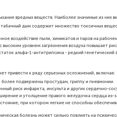
ыхание вредных веществ. Наиболее значимые из них в
 табачный дым содержит множество токсичных вещес
ное воздействие пыли, химикатов и паров на рабоче
с высоким уровнем загрязнения воздуха повышает рис
таток альфа-1-антитрипсина - редкий генетический
т привести к ряду серьезных осложнений, включая:
более подвержены простудам, гриппу и пневмонии.
нный риск инфаркта, инсульта и других сердечно-со
ширение и утолщение правого желудочка сердца из-за
стояние, при котором легкие не способны обеспечи
ическая болезнь может сильно повлиять на психиче