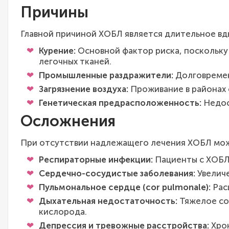
Причины
Главной причиной ХОБЛ является длительное вд
Курение:
Основной фактор риска, поскольку
легочных тканей.
Промышленные раздражители:
Долговремен
Загрязнение воздуха:
Проживание в районах 
Генетическая предрасположенность:
Недос
Осложнения
При отсутствии надлежащего лечения ХОБЛ може
Респираторные инфекции:
Пациенты с ХОБЛ 
Сердечно-сосудистые заболевания:
Увеличе
Пульмональное сердце (cor pulmonale):
Рас
Дыхательная недостаточность:
Тяжелое со
кислорода.
Депрессия и тревожные расстройства:
Хрон