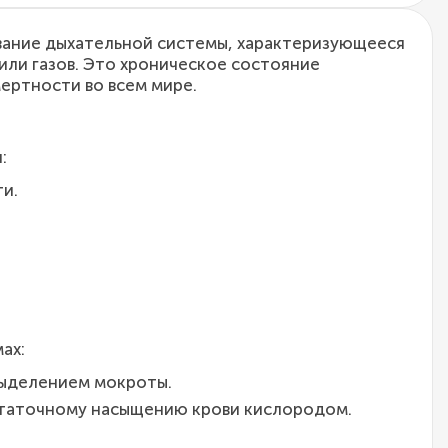
евание дыхательной системы, характеризующееся
или газов. Это хроническое состояние
мертности во всем мире.
:
и.
ах:
выделением мокроты.
остаточному насыщению крови кислородом.