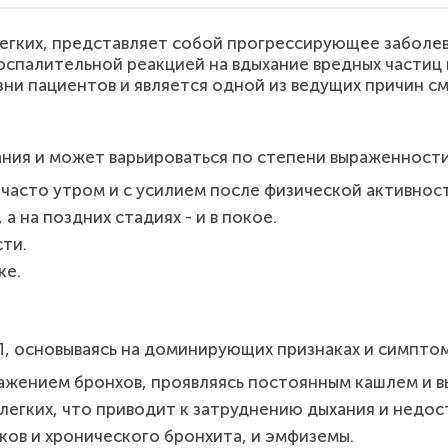
легких, представляет собой прогрессирующее забол
оспалительной реакцией на вдыхание вредных частиц 
зни пациентов и является одной из ведущих причин с
ния и может варьироваться по степени выраженности
часто утром и с усилием после физической активност
а на поздних стадиях - и в покое.
ти.
ке.
, основываясь на доминирующих признаках и симптом
ажением бронхов, проявляясь постоянным кашлем и 
легких, что приводит к затруднению дыхания и нед
ов и хронического бронхита, и эмфиземы.