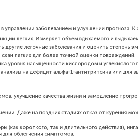
 в управлении заболеванием и улучшении прогноза. К
кции легких. Измеряет объем вдыхаемого и выдыхаем
 другие легочные заболевания и оценить степень э
скан легких для более точной оценки повреждений.
ка уровня насыщенности кислородом и углекислого га
анализы на дефицит альфа-1-антитрипсина или для в
мов, улучшение качества жизни и замедление прогре
чении. Даже на поздних стадиях отказ от курения м
ы (как короткого, так и длительного действия), ин
 для облегчения симптомов.