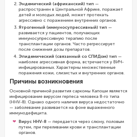
Эндемический (африканский) тип
—
распространен в Центральной Африке, поражает
детей и молодых людей, может протекать
агрессивно с поражением внутренних органов.
Ятрогенный (иммуносупрессивный) тип
—
развивается у пациентов, получающих
иммуносупрессивную терапию после
трансплантации органов. Часто регрессирует
после снижения дозы препаратов.
Эпидемический (связанный со СПИДом) тип
—
наиболее агрессивная форма, встречается у ВИЧ-
инфицированных. Характерны множественные
поражения кожи, слизистых и внутренних органов.
Причины возникновения
Основной причиной развития саркомы Капоши является
инфицирование вирусом герпеса человека 8-го типа
(HHV-8). Однако одного наличия вируса недостаточно
— заболевание развивается на фоне выраженного
иммунодефицита.
Вирус HHV-8
— передается через слюну, половым
путем, при переливании крови и трансплантации
органов.