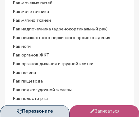
Рак мочевых путей
Рак мочеточника
Рак мягких тканей
Рак надпочечника (адренокортикальный рак)
Рак неизвестного первичного происхождения
Рак ноги
Рак органов ЖКТ
Рак органов дыхания и грудной клетки
Рак печени
Рак пищевода
Рак поджелудочной железы
Рак полости рта
Рак почки
Перезвоните
Записаться
Рак простаты
Рак прямой кишки
Рак ротоглотки