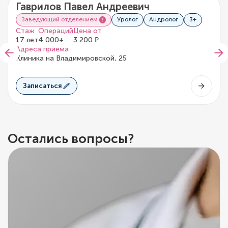
Гаврилов Павел Андреевич
5/5
2 отзыва
Заведующий отделением
Уролог
Андролог
3+
Стаж
Операций
Цена от
17 лет
4 000+
3 200 ₽
Адреса приема
Клиника на Владимировской, 25
Записаться
Остались вопросы?