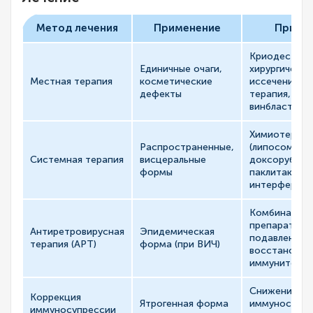
Метод лечения
Применение
Приме
Криодеструк
Единичные очаги,
хирургическо
Местная терапия
косметические
иссечение, л
дефекты
терапия, инъ
винбластина
Химиотерапи
Распространенные,
(липосомаль
Системная терапия
висцеральные
доксорубици
формы
паклитаксел)
интерферон-
Комбинации
препаратов 
Антиретровирусная
Эпидемическая
подавления 
терапия (АРТ)
форма (при ВИЧ)
восстановле
иммунитета
Снижение до
Коррекция
Ятрогенная форма
иммуносупре
иммуносупрессии