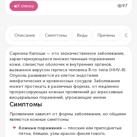
97
◀ К списку
Описание
Симптомы
Виды
Причины
Осло
Саркома Капоши — это злокачественное заболевание,
характеризующееся множественным поражением
кожи, слизистых оболочек и внутренних органов,
вызванное вирусом герпеса человека 8-го типа (HHV-8).
Опухоль развивается из клеток эндотелия
лимфатических и кровеносных сосудов. Заболевание
может протекать в различных формах, от медленно
прогрессирующих кожных проявлений до агрессивных
висцеральных поражений, угрожающих жизни.
Симптомы
Проявления зависят от формы заболевания, но общими
являются кожные симптомы:
Кожные поражения
— плоские или приподнятые
пятна, бляшки, узлы красно-фиолетового,