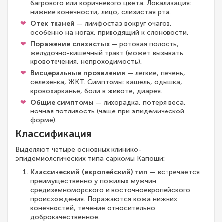
багрового или коричневого цвета. Локализация:
нижние конечности, лицо, слизистая рта.
Отек тканей
— лимфостаз вокруг очагов,
особенно на ногах, приводящий к слоновости.
Поражение слизистых
— ротовая полость,
желудочно-кишечный тракт (может вызывать
кровотечения, непроходимость).
Висцеральные проявления
— легкие, печень,
селезенка, ЖКТ. Симптомы: кашель, одышка,
кровохарканье, боли в животе, диарея.
Общие симптомы
— лихорадка, потеря веса,
ночная потливость (чаще при эпидемической
форме).
Классификация
Выделяют четыре основных клинико-
эпидемиологических типа саркомы Капоши:
Классический (европейский) тип
— встречается
преимущественно у пожилых мужчин
средиземноморского и восточноевропейского
происхождения. Поражаются кожа нижних
конечностей, течение относительно
доброкачественное.