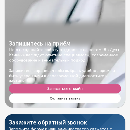
Запишитесь на приём
Не откладывайте заботу о здоровье на потом. В «Дуэт
Клиник» вас ждут опытные специалисты, современное
оборудование и внимательный подход.
Запишитесь заранее, чтобы выбрать удобное время и
быть уверенными в своевременной диагностике и
лечении.
Записаться онлайн
Оставить заявку
Закажите обратный звонок
Заполните форму и наш администратор свяжется с