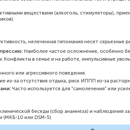
тивными веществами (алкоголь, стимуляторы), прие
иков).
ктивность, нелеченная гипомания несет серьезные р
епрессию:
Наиболее частое осложнение, особенно бе
:
Конфликты в семье и на работе, импульсивные увол
нного или агрессивного поведения.
е из-за отсутствия отдыха, риск ИППП из-за растор
ами:
Часто используется для "самолечения" или уси
 клинической беседы (сбор анамнеза) и наблюдения з
 (МКБ-10 или DSM-5).