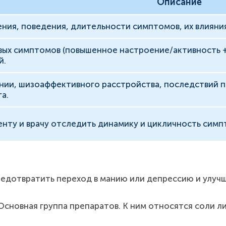
Описание
ния, поведения, длительности симптомов, их влияния
ых симптомов (повышенное настроение/активность +
й.
ии, шизоаффективного расстройства, последствий п
а.
нту и врачу отследить динамику и цикличность симп
едотвратить переход в манию или депрессию и улучш
сновная группа препаратов. К ним относятся соли л