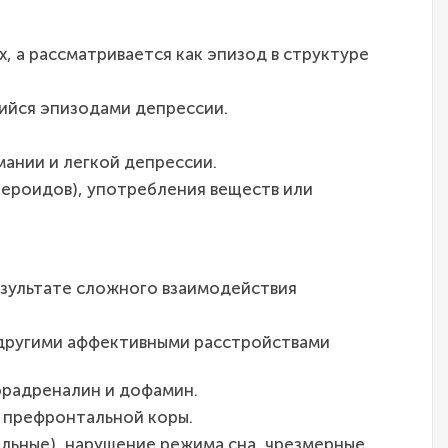
, а рассматривается как эпизод в структуре
ийся эпизодами депрессии.
ании и легкой депрессии.
тероидов), употребления веществ или
результате сложного взаимодействия
другими аффективными расстройствами
орадреналин и дофамин.
 префронтальной коры.
льные), нарушение режима сна, чрезмерные