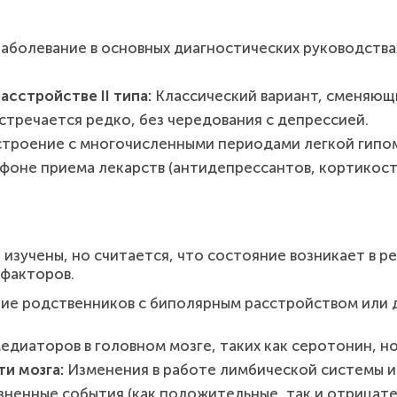
аболевание в основных диагностических руководствах
сстройстве II типа:
Классический вариант, сменяющ
стречается редко, без чередования с депрессией.
троение с многочисленными периодами легкой гипом
фоне приема лекарств (антидепрессантов, кортикос
 изучены, но считается, что состояние возникает в 
 факторов.
ие родственников с биполярным расстройством или 
диаторов в головном мозге, таких как серотонин, н
и мозга:
Изменения в работе лимбической системы и
ненные события (как положительные, так и отрицате