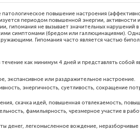
е патологическое повышение настроения (аффективно
изуется периодом повышенной энергии, активности 
нии, гипомания не вызывает значительных нарушений 
кими симптомами (бредом или галлюцинациями). Одна
ружающими. Гипомания часто является частью биполя
течение как минимум 4 дней и представлять собой я
е, экспансивное или раздражительное настроение.
вность, энергичность, суетливость, сокращение потр
ния, скачка идей, повышенная отвлекаемость, повыш
ьность, фамильярность, чрезмерное участие в работ
ы денег, легкомысленное вождение, неразборчивые с