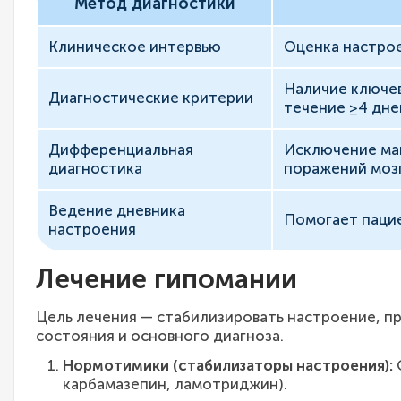
Метод диагностики
Клиническое интервью
Оценка настрое
Наличие ключев
Диагностические критерии
течение ≥4 дне
Дифференциальная
Исключение ман
диагностика
поражений мозг
Ведение дневника
Помогает пацие
настроения
Лечение гипомании
Цель лечения — стабилизировать настроение, пр
состояния и основного диагноза.
Нормотимики (стабилизаторы настроения):
О
карбамазепин, ламотриджин).