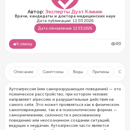
Автор:
Эксперты Дуэт Клиник
Врачи, кандидаты и доктора медицинских наук
Дата публикации: 12.03.2026
Дата обновления: 12.03.2026
00
◀ К списку
Описание
Симптомы
Виды
Причины
Осло
Аутоагрессия (или саморазрушающее поведение) — это
психическое расстройство, при котором человек
направляет агрессию и разрушительные действия на
самого себя. Это может проявляться как в физическом
самоповреждении, так и в психологических формах —
самоуничижении, склонности к рискованному
поведению или неосознанном создании ситуаций,
ведущих к неудачам. Аутоагрессия часто является