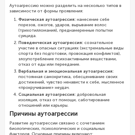
Аутоагрессию можно разделить на несколько типов в
зависимости от формы проявления:
Физическая аутоагрессия:
нанесение себе
порезов, ожогов, ударов, вырывание волос
(трихотилломания), преднамеренные попытки
суицида.
Поведенческая аутоагрессия:
сознательное
участие в опасных ситуациях (экстремальные виды
спорта без подготовки, провокация конфликтов),
злоупотребление психоактивными веществами,
отказ от еды или переедание.
Вербальная и эмоциональная аутоагрессия:
постоянная самокритика, обесценивание своих
достижений, чувство ненависти к себе, мысленное
«прокручивание» неудач.
Социальная аутоагрессия:
добровольная
изоляция, отказ от помощи, саботирование
отношений или карьеры.
Причины аутоагрессии
Развитие аутоагрессии связано с сочетанием
биологических, психологических и социальных
факторов. Основные причины включают: