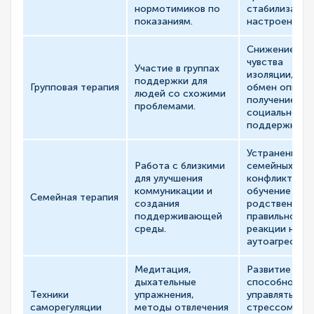
нормотимиков по
стабилизация
показаниям.
настроения.
Снижение
чувства
Участие в группах
изоляции,
поддержки для
Групповая терапия
обмен опытом
людей со схожими
получение
проблемами.
социальной
поддержки.
Устранение
Работа с близкими
семейных
для улучшения
конфликтов,
коммуникации и
обучение
Семейная терапия
создания
родственнико
поддерживающей
правильной
среды.
реакции на
аутоагрессию
Медитация,
Развитие
дыхательные
способности
Техники
упражнения,
управлять
саморегуляции
методы отвлечения
стрессом и