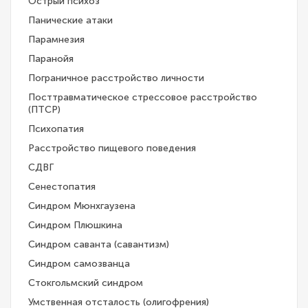
Острый психоз
Панические атаки
Парамнезия
Паранойя
Пограничное расстройство личности
Посттравматическое стрессовое расстройство
(ПТСР)
Психопатия
Расстройство пищевого поведения
СДВГ
Сенестопатия
Синдром Мюнхгаузена
Синдром Плюшкина
Синдром саванта (савантизм)
Синдром самозванца
Стокгольмский синдром
Умственная отсталость (олигофрения)