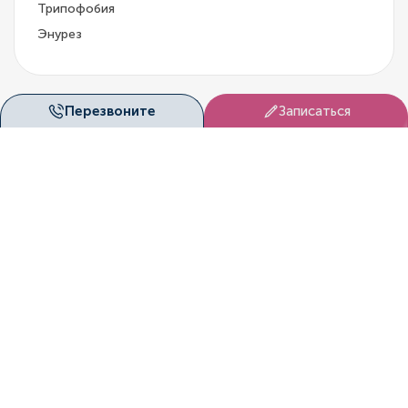
Трипофобия
Энурез
Перезвоните
Записаться
Лицензии
«Дуэт Клиник» (Новосибирск) ведёт медицинскую
деятельность на основании официальных лицензий,
выданных государственными контролирующими
органами.
Это подтверждает соответствие клиники
установленным стандартам качества и безопасности.
Смотреть лицензии