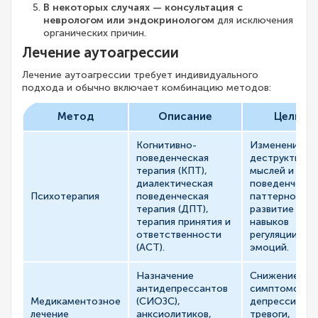
В некоторых случаях — консультация с
неврологом или эндокринологом
для исключения
органических причин.
Лечение аутоагрессии
Лечение аутоагрессии требует индивидуального
подхода и обычно включает комбинацию методов:
Метод
Описание
Цель
Когнитивно-
Изменение
поведенческая
деструктивны
терапия (КПТ),
мыслей и
диалектическая
поведенчески
Психотерапия
поведенческая
паттернов,
терапия (ДПТ),
развитие
терапия принятия и
навыков
ответственности
регуляции
(ACT).
эмоций.
Назначение
Снижение
антидепрессантов
симптомов
Медикаментозное
(СИОЗС),
депрессии,
лечение
анксиолитиков,
тревоги,