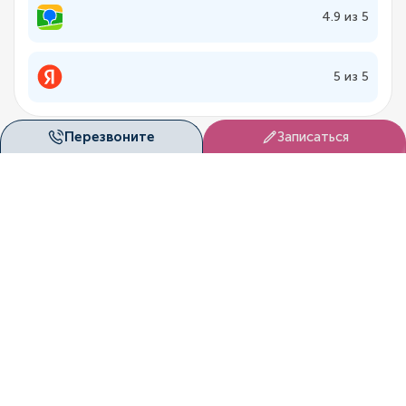
4.9 из 5
5 из 5
Перезвоните
Записаться
Лицензии
«Дуэт Клиник» (Новосибирск) ведёт медицинскую
деятельность на основании официальных лицензий,
выданных государственными контролирующими
органами.
Это подтверждает соответствие клиники
установленным стандартам качества и безопасности.
Смотреть лицензии