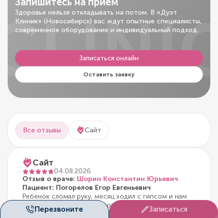
Запишитесь на приём
CLINI
Здоровье нельзя откладывать на потом. В «Дуэт
Клиник» (Новосибирск) вас ждут опытные специалисты,
современное оборудование и индивидуальный подход.
Записаться онлайн
Оставить заявку
Все отзывы
Сайт
Сайт
04.08.2026
Отзыв о враче:
Шорин Константин Юрьевич
Пациент: Погорелов Егор Евгеньевич
Ребенок сломал руку, месяц ходил с гипсом и нам
нужна была консультация опытного врача, чтобы
Перезвоните
Записаться
понять можно ли уже снимать гипс. По отзывам