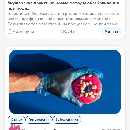
Акушерская практика: новые методы обезболивания
при родах
В процессе беременности и родов женщина испытывает
различные физические и эмоциональные изменения.
Роды являются естественным процессом, но при этом...
~ 2 минуты
1145
Читать
Статьи
Гинекология
Заболевания