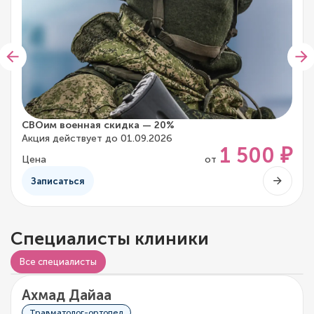
СВОим военная скидка — 20%
Акция действует до 01.09.2026
1 500 ₽
Цена
от
Записаться
Специалисты клиники
Все специалисты
Ахмад Дайаа
0/5
0 отзывов
Травматолог-ортопед