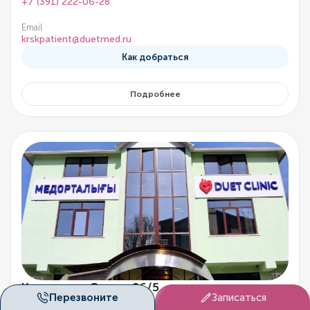
+7 (391) 222-06-28
Email
krskpatient@duetmed.ru
Как добраться
Подробнее
Клиника на Саина, 26/5
Перезвоните
Записаться
г. Алматы