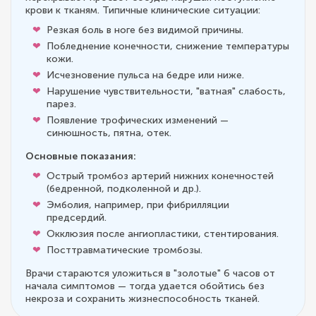
крови к тканям. Типичные клинические ситуации:
Резкая боль в ноге без видимой причины.
Побледнение конечности, снижение температуры
кожи.
Исчезновение пульса на бедре или ниже.
Нарушение чувствительности, "ватная" слабость,
парез.
Появление трофических изменений —
синюшность, пятна, отек.
Основные показания:
Острый тромбоз артерий нижних конечностей
(бедренной, подколенной и др.).
Эмболия, например, при фибрилляции
предсердий.
Окклюзия после ангиопластики, стентирования.
Посттравматические тромбозы.
Врачи стараются уложиться в "золотые" 6 часов от
начала симптомов — тогда удается обойтись без
некроза и сохранить жизнеспособность тканей.