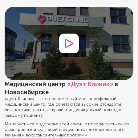
Медицинский центр
«Дуэт Клиник»
в
Новосибирске
«Дуэт Клиник» — это современный многопрофильный
медицинский центр, где сочетаются высокие стандарты
диагностики, опытные врачи и индивидуальный подход к
каждому пациенту.
Мы заботимся о здоровье всей семьи: от профилактических
осмотров и консультаций специалистов до комплексного
лечения и восстановительных программ.