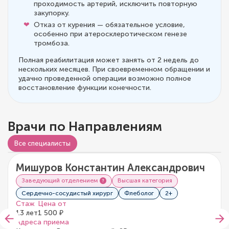
проходимость артерий, исключить повторную
закупорку.
Отказ от курения — обязательное условие,
особенно при атеросклеротическом генезе
тромбоза.
Полная реабилитация может занять от 2 недель до
нескольких месяцев. При своевременном обращении и
удачно проведенной операции возможно полное
восстановление функции конечности.
Врачи по Направлениям
Видео о враче
Все специалисты
Мишуров Константин Александрович
5/5
17 отзывов
Заведующий отделением
Высшая категория
Сердечно-сосудистый хирург
Флеболог
2+
Стаж
Цена от
13 лет
1 500 ₽
Адреса приема