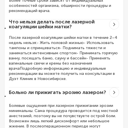
Более точные сроки зависят от индивидуальных
особенностей организма, обширности процедуры и
рекомендаций врача.
Что нельзя делать после лазерной
коагуляции шейки матки?
После лазерной коагуляции шейки матки в течение 2–4
недель нельзя:- Жить половой жизнью- Использовать
тампоны и спринцеваться- Поднимать тяжести и
заниматься интенсивным спортом- Принимать горячую
ванну, посещать баню, сауну и бассейн- Применять
вагинальные свечи и кремы без назначения
врачаПодробную информацию и индивидуальные
рекомендации вы можете получить на консультации в
Дуэт Клиник в Новосибирске.
Больно ли прижигать эрозию лазером?
Болевые ощущения при лазерном прижигании эрозии
минимальны. Сама процедура проводится под местной
анестезией, поэтому вы не почувствуете острой боли.
Возможен лишь легкий дискомфорт или небольшое
жжение. В послеоперационном периоде могут