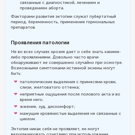
связанные с диагностикой, лечением и
проведением аборта.
Факторами развития эктопии служат пубертатный
период, беременность, применение гормональных
препаратов.
Проявления патологии
Не во всех случаях эрозия дает о себе знать какими-
либо проявлениями. Довольно часто врачи
обнаруживают ее совершенно случайно при осмотре.
Возможными симптомами истинной экземы могут
быть:
патологические выделения с примесями крови,
слизи, желтоватого оттенка;
неприятные ощущения после полового акта и во
время него;
жжение, зуд, дискомфорт;
мажущие кровянистые выделения не связанные с
циклом.
Эктопия никак себя не проявляет, ее могут
визуализировать отчетливо при использовании