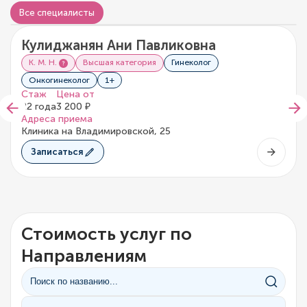
Видео о враче
Все специалисты
Кулиджанян Ани Павликовна
5/5
5 отзывов
К. М. Н.
Высшая категория
Гинеколог
Онкогинеколог
1+
Стаж
Цена от
22 года
3 200 ₽
Адреса приема
Клиника на Владимировской, 25
Записаться
Стоимость услуг по
Направлениям