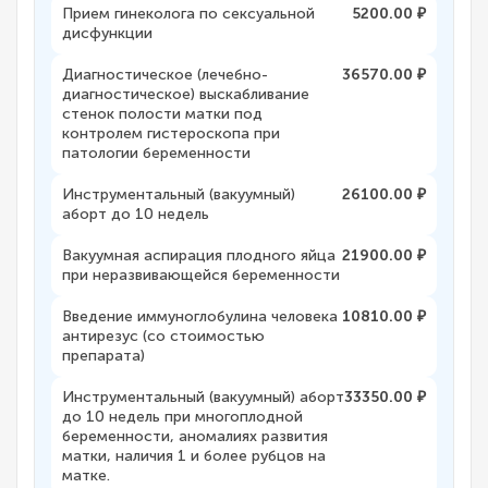
Прием гинеколога по сексуальной
5200.00 ₽
дисфункции
Диагностическое (лечебно-
36570.00 ₽
диагностическое) выскабливание
стенок полости матки под
контролем гистероскопа при
патологии беременности
Инструментальный (вакуумный)
26100.00 ₽
аборт до 10 недель
Вакуумная аспирация плодного яйца
21900.00 ₽
при неразвивающейся беременности
Введение иммуноглобулина человека
10810.00 ₽
антирезус (со стоимостью
препарата)
Инструментальный (вакуумный) аборт
33350.00 ₽
до 10 недель при многоплодной
беременности, аномалиях развития
матки, наличия 1 и более рубцов на
матке.