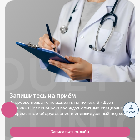
DUET
Запишитесь на приём
CLINI
Здоровье нельзя откладывать на потом. В «Дуэт
Клиник» (Новосибирск) вас ждут опытные специалисты,
Вход
современное оборудование и индивидуальный подход.
Записаться онлайн