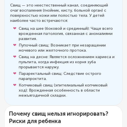
Свищ — это неестественный канал, соединяющий
очаг воспаления (гнойник, кисту, больной орган) с
поверхностью кожи или полостью тела. У детей
наиболее часто встречаются:
Свищ на шее (боковой и срединный): Чаще всего
врожденная патология, связанная с аномалиями
развития.
Пупочный свищ: Возникает при незаращении
мочевого или желточного протока.
Свищ на десне: Является осложнением кариеса и
пульпита, когда инфекция из корня зуба
прорывается наружу.
Параректальный свищ: Следствие острого
парапроктита.
Копчиковый свищ (эпителиальный копчиковый
ход): Врожденная особенность в области
межъягодичной складки.
Почему свищ нельзя игнорировать?
Риски для ребенка