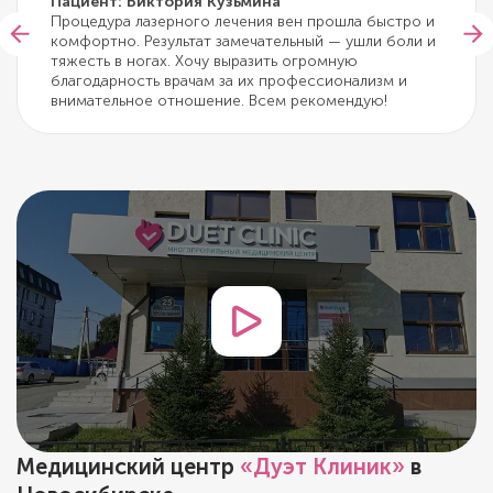
Пациент: Виктория Кузьмина
Процедура лазерного лечения вен прошла быстро и
комфортно. Результат замечательный — ушли боли и
тяжесть в ногах. Хочу выразить огромную
благодарность врачам за их профессионализм и
внимательное отношение. Всем рекомендую!
Медицинский центр
«Дуэт Клиник»
в