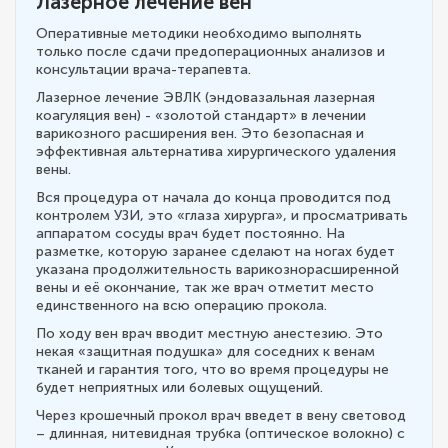
Лазерное лечение вен
Оперативные методики необходимо выполнять
только после сдачи предоперационных анализов и
консультации врача-терапевта.
Лазерное лечение ЭВЛК (эндовазальная лазерная
коагуляция вен) - «золотой стандарт» в лечении
варикозного расширения вен. Это безопасная и
эффективная альтернатива хирургического удаления
вены.
Вся процедура от начала до конца проводится под
контролем УЗИ, это «глаза хирурга», и просматривать
аппаратом сосуды врач будет постоянно. На
разметке, которую заранее сделают на ногах будет
указана продолжительность варикознорасширенной
вены и её окончание, так же врач отметит место
единственного на всю операцию прокола.
По ходу вен врач вводит местную анестезию. Это
некая «защитная подушка» для соседних к венам
тканей и гарантия того, что во время процедуры не
будет неприятных или болевых ощущений.
Через крошечный прокол врач введет в вену световод
– длинная, нитевидная трубка (оптическое волокно) с