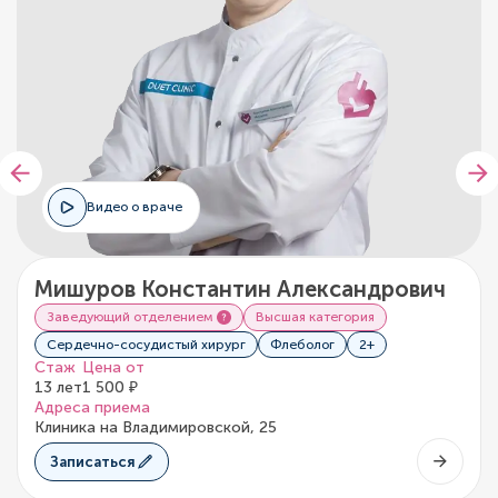
Видео о враче
Мишуров Константин Александрович
Заведующий отделением
Высшая категория
Сердечно-сосудистый хирург
Флеболог
2+
Стаж
Цена от
13 лет
1 500 ₽
Адреса приема
Клиника на Владимировской, 25
Записаться