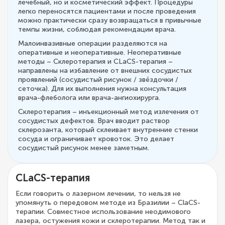
лечебный, но и косметический эффект. Процедуры
легко переносятся пациентами и после проведения
можно практически сразу возвращаться в привычные
темпы жизни, соблюдая рекомендации врача.
Малоинвазивные операции разделяются на
оперативные и неоперативные. Неоперативные
методы – Склеротерапия и CLaCS-терапия –
направлены на избавление от внешних сосудистых
проявлений (сосудистый рисунок / звёздочки /
сеточка). Для их выполнения нужна консультация
врача-флеболога или врача-ангиохирурга.
Склеротерапия – инъекционный метод излечения от
сосудистых дефектов. Врач вводит раствор
склерозанта, который склеивает внутренние стенки
сосуда и ограничивает кровоток. Это делает
сосудистый рисунок менее заметным.
CLaCS-терапия
Если говорить о лазерном лечении, то нельзя не
упомянуть о передовом методе из Бразилии – ClaCS-
терапии. Совместное использование неодимового
лазера, остужения кожи и склеротерапии. Метод так и