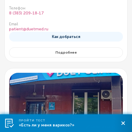
Телефон
8 (383) 209-18-17
Email
patient@duetmed.ru
Как добраться
Подробнее
ПРОЙТИ ТЕСТ
«Есть ли у меня варикоз?»
Перезвоните
Записаться