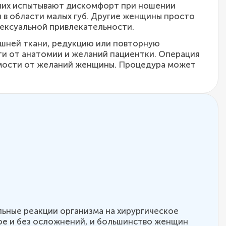
 них испытывают дискомфорт при ношении
 в области малых губ. Другие женщины просто
сексуальной привлекательности.
ишней ткани, редукцию или повторную
ти от анатомии и желаний пациентки. Операция
симости от желаний женщины. Процедура может
ьные реакции организма на хирургическое
ое и без осложнений, и большинство женщин