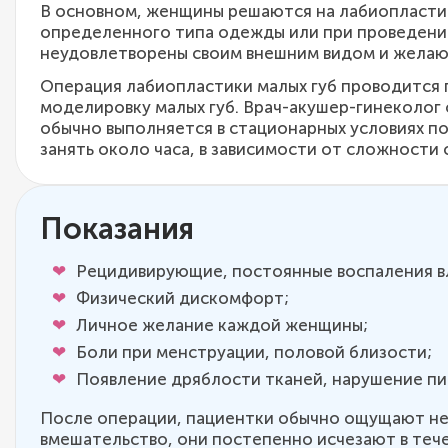
В основном, женщины решаются на лабиопластик
определенного типа одежды или при проведении
неудовлетворены своим внешним видом и желают
Операция лабиопластики малых губ проводится 
моделировку малых губ. Врач-акушер-гинеколог
обычно выполняется в стационарных условиях п
занять около часа, в зависимости от сложности
Показания
Рецидивирующие, постоянные воспаления вл
Физический дискомфорт;
Личное желание каждой женщины;
Боли при менструации, половой близости;
Появление дряблости тканей, нарушение пи
После операции, пациентки обычно ощущают нек
вмешательство, они постепенно исчезают в теч