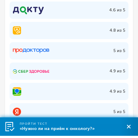
4.6 из 5
4.8 из 5
5 из 5
4.9 из 5
4.9 из 5
5 из 5
ПРОЙТИ ТЕСТ
«Нужно ли на приём к онкологу?»
Перезвоните
Записаться