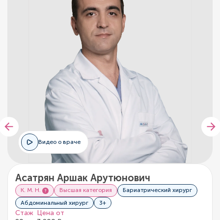
Видео о враче
Асатрян Аршак Арутюнович
К. М. Н.
Высшая категория
Бариатрический хирург
Абдоминальный хирург
3+
Стаж
Цена от