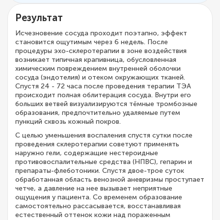
Результат
Исчезновение сосуда проходит поэтапно, эффект
становится ощутимым через 6 недель. После
процедуры эхо-склеротерапии в зоне воздействия
возникает типичная крапивница, обусловленная
химическим повреждением внутренней оболочки
сосуда (эндотелия) и отеком окружающих тканей.
Спустя 24 - 72 часа после проведения терапии ТЭА
происходит полная облитерация сосуда. Внутри его
больших ветвей визуализируются тёмные тромбозные
образования, предпочтительно удаляемые путем
пункций сквозь кожный покров.
С целью уменьшения воспаления спустя сутки после
проведения склеротерапии советуют применять
наружно гели, содержащие нестероидные
противовоспалительные средства (НПВС), гепарин и
препараты-флеботоники. Спустя двое-трое суток
обработанная область венозной аневризмы проступает
четче, а давление на нее вызывает неприятные
ощущения у пациента. Со временем образование
самостоятельно рассасывается, восстанавливая
естественный оттенок кожи над пораженным