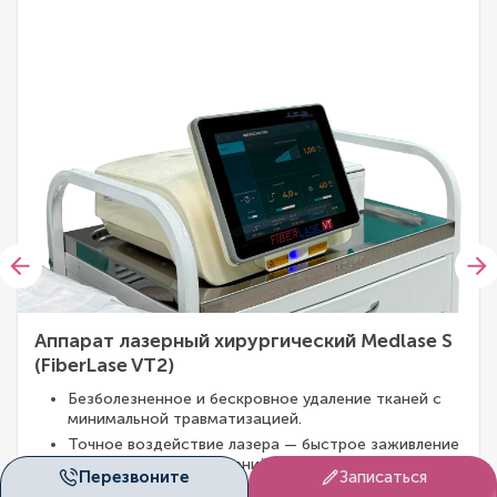
Аппарат лазерный хирургический Medlase S
(FiberLase VT2)
Безболезненное и бескровное удаление тканей с
минимальной травматизацией.
Точное воздействие лазера — быстрое заживление
и низкий риск осложнений.
Перезвоните
Записаться
Позволяет проводить щадящие малоинвазивные