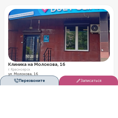
Клиника на Молокова, 16
г. Красноярск
ул. Молокова, 16
Перезвоните
Записаться
График работы
Пн. - Вс. с 8.00 по 20.00
Телефон
+7 (391) 222-06-28
Email
krskpatient@duetmed.ru