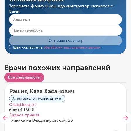
Заполните форму и наш администратор свяжется с
Вами
Отправить заявку
Даю согласие на
обработку персональных данных
.
Врачи похожих направлений
Все специалисты
Рашид Кава Хасанович
0/5
0 отзывов
Анестезиолог-реаниматолог
Стаж
Цена от
6 лет
3 150 ₽
Адреса приема
Клиника на Владимировской, 25