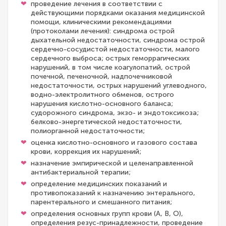
проведение лечения в соответствии с
действующими порядками оказания медицинской
помощи, клиническими рекомендациями
(протоколами лечения): синдрома острой
дыхательной недостаточности, синдрома острой
сердечно-сосудистой недостаточности, малого
сердечного выброса; острых геморрагических
нарушений, в том числе коагулопатий, острой
почечной, печеночной, надпочечниковой
недостаточности, острых нарушений углеводного,
водно-электролитного обменов, острого
нарушения кислотно-основного баланса;
судорожного синдрома, экзо- и эндотоксикоза;
белково-энергетической недостаточности,
полиорганной недостаточности;
оценка кислотно-основного и газового состава
крови, коррекция их нарушений;
назначение эмпирической и целенаправленной
антибактериальной терапии;
определение медицинских показаний и
противопоказаний к назначению энтерального,
парентерального и смешанного питания;
определения основных групп крови (A, B, O),
определения резус-принадлежности, проведение