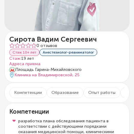
Сирота Вадим Сергеевич
0 отзывов
Стаж 10+ лет
Анестезиолог-реаниматолог
Стаж:
19 лет
Адреса приема
Площадь Гарина-Михайловского
Клиника на Владимировской, 25
Компетенции
Образование
Опыт работы
Чле
Компетенции
разработка плана обследования пациента в
соответствии с действующими порядками
оказания медицинской помощи, клиническими