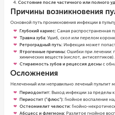
Состояние после частичного или полного уда
Причины возникновения пу
Основной путь проникновения инфекции в пульпу
Глубокий кариес:
Самая распространенная пр
Травма зуба:
Ушиб, скол или перелом коронк
Ретроградный путь:
Инфекция может попасть
Ятрогенные причины:
Ошибки при лечении: п
химических веществ (кислот, антисептиков).
Стираемость зубов и рецессия десны
с обн
Осложнения
Нелеченный или неправильно леченый пульпит м
Периодонтит:
Выход инфекции за пределы ко
Периостит ("флюс"):
Гнойное воспаление на
Остеомиелит челюсти:
Гнойно-некротическ
Абсцесс и флегмона:
Разлитое гнойное восп