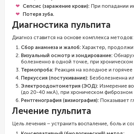
Сепсис (заражение крови):
При попадании ин
Потеря зуба.
Диагностика пульпита
Диагноз ставится на основе комплекса методов:
Сбор анамнеза и жалоб:
Характер, продолжи
Визуальный осмотр и зондирование:
Обнаруж
болезненно в одной точке, при хроническом
Термопроба:
Реакция на холодное и горячее
Перкуссия (постукивание):
Безболезненна ил
Электроодонтометрия (ЭОД):
Измерение воз
(до 20-40 мкА), при хроническом фиброзном 
Рентгенография (визиография):
Показывает г
Лечение пульпита
Цель лечения – устранить воспаление, боль и со
Консервативный (биологический) метод: