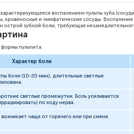
характеризующееся воспалением пульпы зуба (сосудис
ы, кровеносные и лимфатические сосуды. Воспаление 
ин острой зубной боли, требующая незамедлительного
артина
 формы пульпита.
Характер боли
ы боли (10-20 мин), длительные светлые
лизована.
ороткие светлые промежутки. Боль усиливается
иррадиировать) по ходу нерва.
 возникает чаще от горячего или при смене