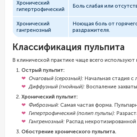
Хронический
Боль слабая или отсутст
гипертрофический
Хронический
Ноющая боль от горячего
гангренозный
раздражителя.
Классификация пульпита
В клинической практике чаще всего используют 
Острый пульпит:
Очаговый (серозный):
Начальная стадия с 
Диффузный (гнойный):
Воспаление захватыв
Хронический пульпит:
Фиброзный:
Самая частая форма. Пульпарн
Гипертрофический (полип пульпы):
Разраст
Гангренозный:
Распад некротизированной 
Обострение хронического пульпита.