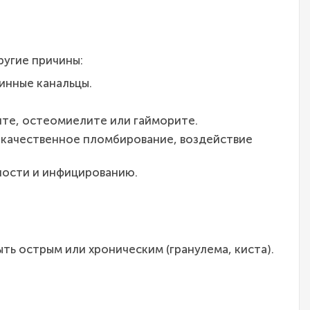
ругие причины:
инные канальцы.
ите, остеомиелите или гайморите.
екачественное пломбирование, воздействие
ности и инфицированию.
ть острым или хроническим (гранулема, киста).
.