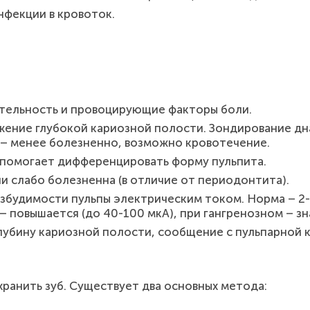
фекции в кровоток.
тельность и провоцирующие факторы боли.
ение глубокой кариозной полости. Зондирование дна
 – менее болезненно, возможно кровотечение.
 помогает дифференцировать форму пульпита.
и слабо болезненна (в отличие от периодонтита).
будимости пульпы электрическим током. Норма – 2-
– повышается (до 40-100 мкА), при гангренозном – з
лубину кариозной полости, сообщение с пульпарной 
хранить зуб. Существует два основных метода: