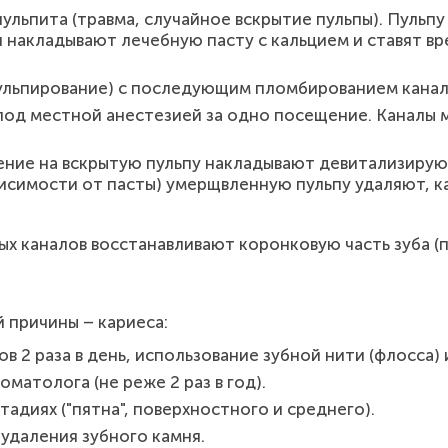
ульпита (травма, случайное вскрытие пульпы). Пульп
накладывают лечебную пасту с кальцием и ставят вр
ульпирование) с последующим пломбированием канал
под местной анестезией за одно посещение. Каналы
ние на вскрытую пульпу накладывают девитализирую
ависимости от пасты) умерщвленную пульпу удаляют, 
х каналов восстанавливают коронковую часть зуба (п
 причины – кариеса:
ов 2 раза в день, использование зубной нити (флосса)
матолога (не реже 2 раз в год).
адиях ("пятна", поверхностного и среднего).
удаления зубного камня.