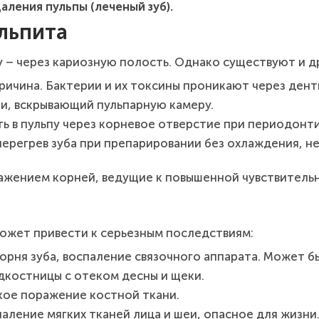
ления пульпы (леченый зуб).
льпита
 – через кариозную полость. Однако существуют и д
ичина. Бактерии и их токсины проникают через дент
и, вскрывающий пульпарную камеру.
 в пульпу через корневое отверстие при периодонт
ерегрев зуба при препарировании без охлаждения, н
ажением корней, ведущие к повышенной чувствитель
ожет привести к серьезным последствиям:
рня зуба, воспаление связочного аппарата. Может бы
дкостницы с отеком десны и щеки.
ое поражение костной ткани.
аление мягких тканей лица и шеи, опасное для жизни