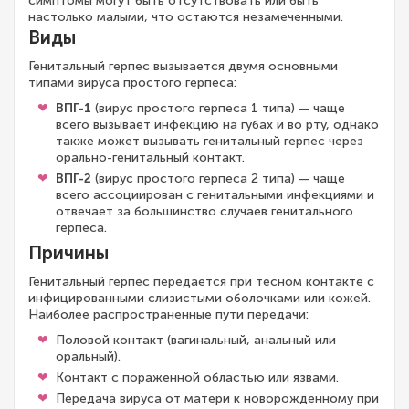
симптомы могут быть отсутствовать или быть
настолько малыми, что остаются незамеченными.
Виды
Генитальный герпес вызывается двумя основными
типами вируса простого герпеса:
ВПГ-1
(вирус простого герпеса 1 типа) — чаще
всего вызывает инфекцию на губах и во рту, однако
также может вызывать генитальный герпес через
орально-генитальный контакт.
ВПГ-2
(вирус простого герпеса 2 типа) — чаще
всего ассоциирован с генитальными инфекциями и
отвечает за большинство случаев генитального
герпеса.
Причины
Генитальный герпес передается при тесном контакте с
инфицированными слизистыми оболочками или кожей.
Наиболее распространенные пути передачи:
Половой контакт (вагинальный, анальный или
оральный).
Контакт с пораженной областью или язвами.
Передача вируса от матери к новорожденному при