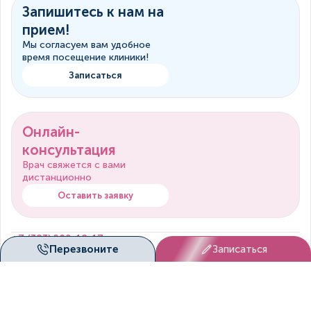
Запишитесь к нам на
прием!
Мы согласуем вам удобное
время посещение клиники!
Записаться
Онлайн-
консультация
Врач свяжется с вами
дистанционно
Оставить заявку
+7 (383) 209-18-17
Перезвоните
Записаться
Пн. - Вс. с 8.00 по 20.00
patient@duetmed.ru
По любым вопросам
Наши клиники
г. Новосибирск, ул. Владимировская, д. 25
Площадь Гарина-Михайловского