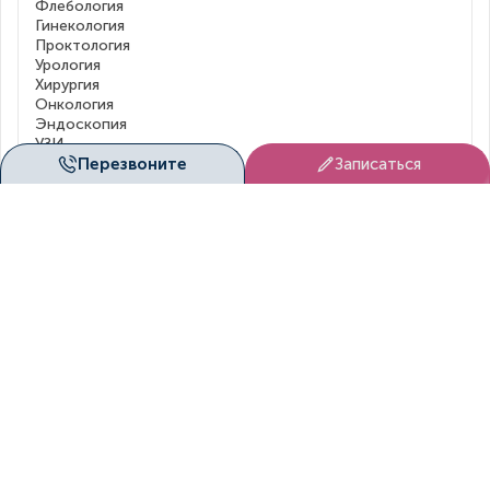
Флебология
Гинекология
Проктология
Урология
Хирургия
Онкология
Эндоскопия
УЗИ
Перезвоните
Записаться
Все направления
Пациентам
Услуги
Заболевания
Рассрочка
Цены
Бонусы
Акции
Лечение по ОМС
Лечение по ДМС
Рубрикатор клинических рекомендаций
Порядки и стандарты
О нас